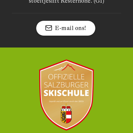
stoeltjeslift Resterhöhe. (G1)
E-mail ons!